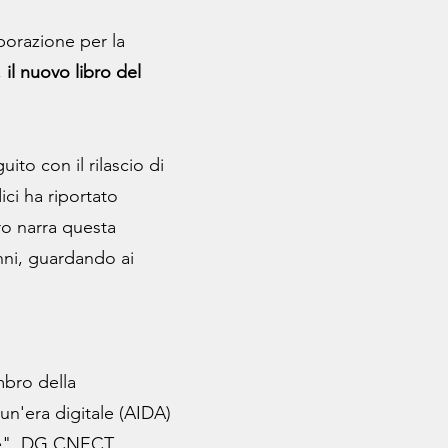
aborazione per la
,
il nuovo libro del
to con il rilascio di
ici ha riportato
bro narra questa
nni, guardando ai
mbro della
un'era digitale (AIDA)
tale", DG CNECT,