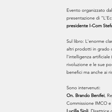
Evento organizzato dall
presentazione di "L'Ec
presidente I-Com Stef
Sul libro: L'enorme cla
altri prodotti in grado
l'intelligenza artificia
rivoluzione e le sue p
benefici ma anche ai ri
Sono intervenuti:
On. Brando Benifei
, R
Commissione IMCO e del
Lucilla Sioli
, Direttrice