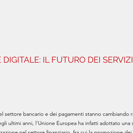
DIGITALE: IL FUTURO DEI SERVIZ
l settore bancario e dei pagamenti stanno cambiando ra
Negli ultimi anni, l'Unione Europea ha infatti adottato una s
zazione nel settore finanziario, fra cui la promozione dei 