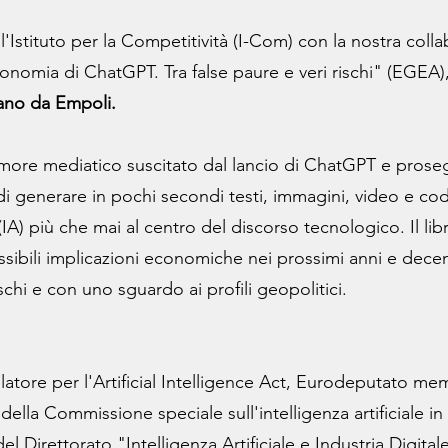
'Istituto per la Competitività (I-Com) con la nostra coll
onomia di ChatGPT. Tra false paure e veri rischi" (EGEA)
ano da Empoli.
more mediatico suscitato dal lancio di ChatGPT e prosegui
 di generare in pochi secondi testi, immagini, video e cod
le (IA) più che mai al centro del discorso tecnologico. Il li
ossibili implicazioni economiche nei prossimi anni e dece
schi e con uno sguardo ai profili geopolitici.
elatore per l'Artificial Intelligence Act, Eurodeputato me
la Commissione speciale sull'intelligenza artificiale in 
 del Direttorato "Intelligenza Artificiale e Industria Digi